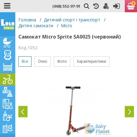
0
(068) 552-97-91
Головна
/
Дитячий спорт і транспорт
/
Дитячі самокати
/
Micro
Самокат Micro Sprite SA0025 (червоний)
Код 1052
Все
Опис
Фото
Характеристики