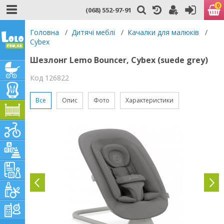
0
(068) 552-97-91
Головна
/
Дитячі меблі
/
Качалки для малюків
/
Cybex
Шезлонг Lemo Bouncer, Cybex (suede grey)
Код 126822
Все
Опис
Фото
Характеристики