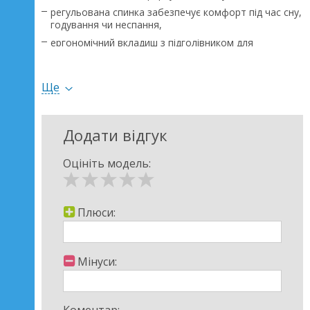
регульована спинка забезпечує комфорт під час сну,
годування чи неспання,
ергономічний вкладиш з підголівником для
новонароджених забезпечує безпеку та комфорт у
перші місяці життя,
дихаюча сітка сприяє природній циркуляції повітря.
Ще
Додати відгук
Оцініть модель:
Плюси:
Мінуси: