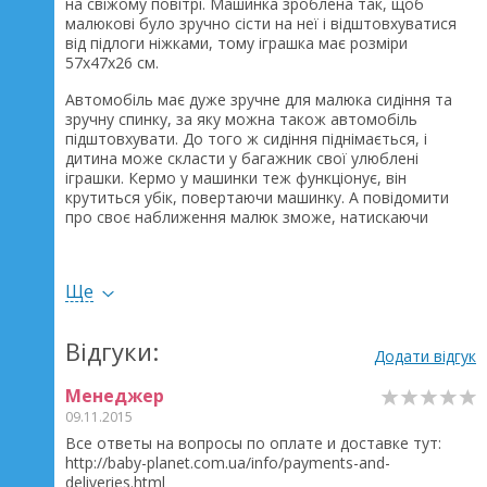
на свіжому повітрі. Машинка зроблена так, щоб
малюкові було зручно сісти на неї і відштовхуватися
від підлоги ніжками, тому іграшка має розміри
57х47х26 см.
Автомобіль має дуже зручне для малюка сидіння та
зручну спинку, за яку можна також автомобіль
підштовхувати. До того ж сидіння піднімається, і
дитина може скласти у багажник свої улюблені
іграшки. Кермо у машинки теж функціонує, він
крутиться убік, повертаючи машинку. А повідомити
про своє наближення малюк зможе, натискаючи
сигнальну кнопку. Така іграшка може бути чудовим
подарунком малюкові до будь-якого свята і точно не
залишить його байдужим. Дитина гратиме машинкою
Ще
не лише на свіжому повітрі, а й удома.
Автомобіль повністю зроблений із міцного
Відгуки:
нетоксичного полімеру, навіть якщо малюк
Додати відгук
врізатиметься у різні предмети, пошкодити іграшку не
зможе. Вага машинки 1696 г.
Менеджер
09.11.2015
Все ответы на вопросы по оплате и доставке тут:
http://baby-planet.com.ua/info/payments-and-
deliveries.html