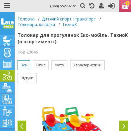
0
(068) 552-97-91
Головна
/
Дитячий спорт і транспорт
/
Толокари, каталки
/
ТехноК
Толокар для прогулянок Еко-мобіль, ТехноК
(в асортименті)
Код 29046
Все
Опис
Фото
Характеристики
Відгуки