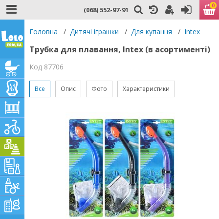
0
(068) 552-97-91
Головна
/
Дитячі іграшки
/
Для купання
/
Intex
Трубка для плавання, Intex (в асортименті)
Код 87706
Все
Опис
Фото
Характеристики