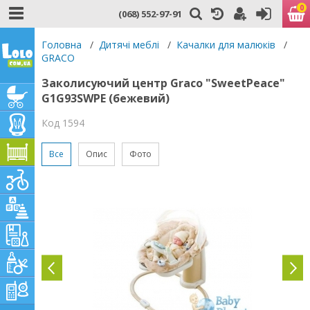
0
(068) 552-97-91
Головна
/
Дитячі меблі
/
Качалки для малюків
/
GRACO
Заколисуючий центр Graco "SweetPeace"
G1G93SWPE (бежевий)
Код 1594
Все
Опис
Фото