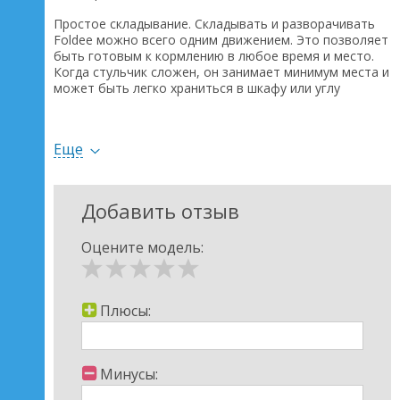
Простое складывание. Складывать и разворачивать
Foldee можно всего одним движением. Это позволяет
быть готовым к кормлению в любое время и место.
Когда стульчик сложен, он занимает минимум места и
может быть легко храниться в шкафу или углу
комнаты.
Легкая переноска. Специальная ручка обеспечивает
Еще
удобную одноручную переноску стульчика для
кормления. Независимо от того, где твой ребенок
предпочитает есть — на кухне или в гостиной,
переносить Foldee из одной комнаты в другую не
Добавить отзыв
составит проблемы. Благодаря компактным размерам
в сложенном виде, его также можно взять с собой в
Оцените модель:
поездку.
Регулируемый поднос. Foldee оснащен регулируемым
двойным подносом. Высота подноса может быть
легко настроена на трех уровнях относительно
Плюсы:
сиденья. Поднос легко снимается и моется под
проточной водой. Он также имеет подстаканник,
который предотвращает разливание напитков.
Минусы:
Поднос Foldee прошел проверку и допущен к контакту
с пищевыми продуктами.