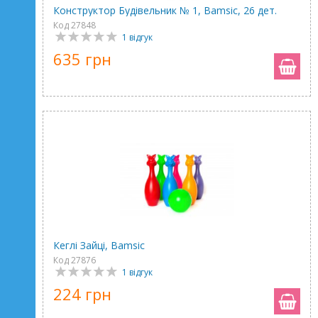
Конструктор Будівельник № 1, Bamsic, 26 дет.
Код 27848
1 відгук
635 грн
Кеглі Зайці, Bamsic
Код 27876
1 відгук
224 грн