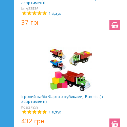
асортименті
Код 33536
1 відгук
37 грн
Ігровий набір Фарго з кубиками, Bamsic (в
асортименті)
Код 27959
1 відгук
432 грн