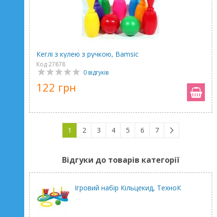
Кеглі з кулею з ручкою, Bamsic
Код 27878
0 відгуків
122 грн
1
2
3
4
5
6
7
Відгуки до товарів категорії
Ігровий набір Кільцекид, ТехноК