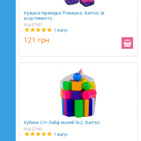
Іграшка пірамідка Ромашка, Bamsic (в
асортименті)
Код 27931
1 відгук
121 грн
Кубики Сіті Лайф малий №2, Bamsic
Код 27942
1 відгук