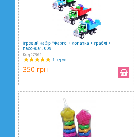
Ігровий набір "Фарго + лопатка + граблі +
пасочка", 009
Код 27964
1 відгук
350 грн