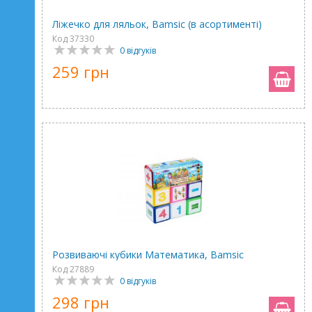
Ліжечко для ляльок, Bamsic (в асортименті)
Код 37330
0 відгуків
259 грн
Розвиваючі кубики Математика, Bamsic
Код 27889
0 відгуків
298 грн