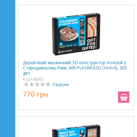
Дерев'яний механічний 3D конструктор Колізей у
Стародавньому Римі, MR.PLAYWOOD (10414), 305
дет.
Код 140507
0 відгуків
770 грн