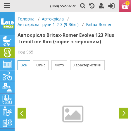
0
(068) 552-97-91
Головна
/
Автокрісла
/
Автокрісла групи 1-2-3 (9-36кг)
/
Britax-Romer
Автокрісло Britax-Romer Evolva 123 Plus
TrendLine Kim (чорне з червоним)
Код 965
Все
Опис
Фото
Характеристики