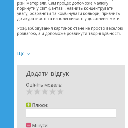
різні матеріали. Сам процес допоможе малюку
поринути у світ фантазії, навчить концентрувати
увагу, розрізняти та комбінувати кольори, привчить
до акуратності та наполегливості у досягненні мети.
Розфарбовування картинок стане не просто веселою
розвагою, а й допоможе розвинути творчі здібності,
впевненість у своїх силах та сформувати особистість
малюка. У наборі не лише кольорові фломастери, а й
такий цікавий матеріал, як кольоровий пінопластовий
Ще
пластилін – з його допомогою зображення набуде
об'єму.
Додати відгук
Оцініть модель:
Плюси:
Мінуси: