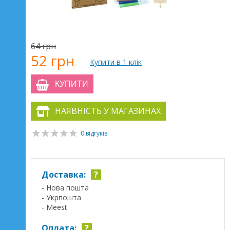
64 грн
52 грн
Купити в 1 клік
КУПИТИ
НАЯВНІСТЬ У МАГАЗИНАХ
0 відгуків
Доставка:
?
- Нова пошта
- Укрпошта
- Meest
Оплата:
?