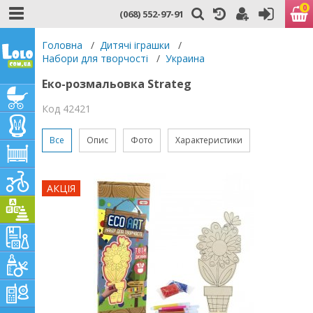
0
(068) 552-97-91
Головна
/
Дитячі іграшки
/
Набори для творчості
/
Украина
Еко-розмальовка Strateg
Код 42421
Все
Опис
Фото
Характеристики
АКЦІЯ