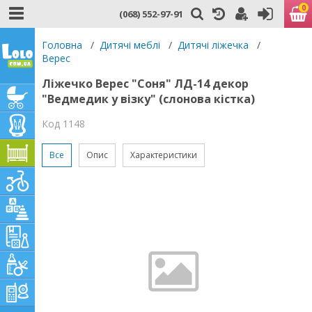
0
(068) 552-97-91
Головна
/
Дитячі меблі
/
Дитячі ліжечка
/
Верес
Ліжечко Верес "Соня" ЛД-14 декор
"Ведмедик у візку" (слонова кістка)
Код 1148
Все
Опис
Характеристики