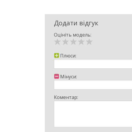
Додати відгук
Оцініть модель:
Плюси:
Мінуси:
Коментар: