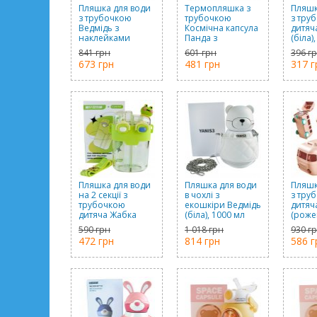
Пляшка для води
Термопляшка з
Пляшк
з трубочкою
трубочкою
з тру
Ведмідь з
Космічна капсула
дитяч
наклейками
Панда з
(біла)
(рожева), 750 мл
наклейками
841 грн
601 грн
396 г
(біла), 700 мл
673 грн
481 грн
317 г
Пляшка для води
Пляшка для води
Пляшк
на 2 секції з
в чохлі з
з тру
трубочкою
екошкіри Ведмідь
дитяч
дитяча Жабка
(біла), 1000 мл
(рожев
(зелена), 780 мл
590 грн
1 018 грн
930 г
472 грн
814 грн
586 г