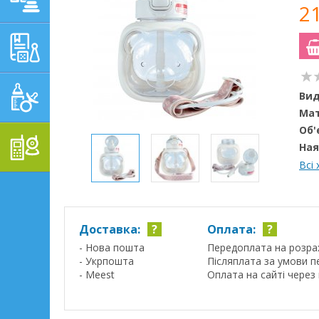
2
НАВЧАЛЬНО-
РОЗВИВАЮЧІ ТОВАРИ
ГІГІЄНА, ДОГЛЯД І
Вид
ГОДУВАННЯ
Мат
Об'
ТОВАРИ ДЛЯ БАТЬКІВ,
Ная
ПОСТІЛЬ
Всі
Доставка:
?
Оплата:
?
- Нова пошта
Передоплата на розра
- Укрпошта
Післяплата за умови п
- Meest
Оплата на сайті через