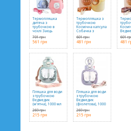
Термопляшка
Термопляшка з
Термо
дитяча з
трубочкою
трубо
трубочкою в
Космічна капсула
Космі
чохлі Заєць
Собачка з
Ведме
(рожева), 480 мл
наклейками
накле
701 грн
601 грн
601 г
(жовта), 700 мл
(кори
561 грн
481 грн
481 г
мл
Пляшка для води
Пляшка для води
з трубочкою
з трубочкою
Ведмедик
Ведмедик
(м'ятна), 1000 мл
(фіолетова), 1000
мл
269 грн
269 грн
215 грн
215 грн