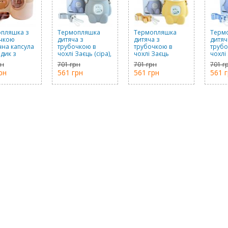
пляшка з
Термопляшка
Термопляшка
Терм
чкою
дитяча з
дитяча з
дитяч
чна капсула
трубочкою в
трубочкою в
трубо
дик з
чохлі Заєць (сіра),
чохлі Заєць
чохлі
йками
480 мл
(жовта), 480 мл
(фіол
рн
701 грн
701 грн
701 г
чнева), 700
мл
рн
561 грн
561 грн
561 