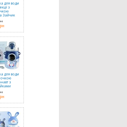
а для води
екції з
очкою
а Зайчик
ва), 530 мл
рн
грн
а для води
бочкою
навт з
ейками
з білим),
рн
мл
грн