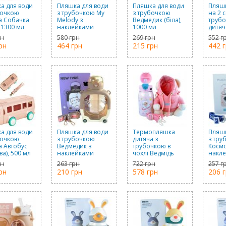
а для води
Пляшка для води
Пляшка для води
Пляшк
бочкою
з трубочкою My
з трубочкою
на 2 с
а Собачка
Melody з
Ведмедик (біла),
труб
, 1300 мл
наклейками
1000 мл
дитяч
(рожева), 600 мл
(роже
рн
580 грн
269 грн
552 г
рн
464 грн
215 грн
442 
а для води
Пляшка для води
Термопляшка
Пляшк
бочкою
з трубочкою
дитяча з
з тру
а Автобус
Ведмедик з
трубочкою в
Космо
а), 500 мл
наклейками
чохлі Ведмідь
накл
(коричнева), 1000
(рожева), 450 мл
(синя 
рн
263 грн
722 грн
257 г
мл
1200 
рн
210 грн
578 грн
206 