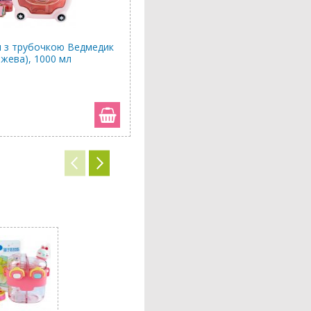
и з трубочкою Ведмедик
Пляшка для води з трубочкою В
ожева), 1000 мл
з наклейками (синя), 1000 мл
263 грн
210 грн