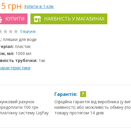
15 грн
Купити в 1 клік
НАЯВНІСТЬ У МАГАЗИНАХ
КУПИТИ
0 відгуків
:
пляшки для води
еріал:
пластик
єм, мл:
1000 мл
вність трубочки:
так
 характеристики
Гарантія:
?
хунковий рахунок
Офіційна гарантія від виробника (у ви
ередоплати 100 грн
наявності) або можливість обміну (п
 платіжну систему LiqPay
товару протягом 14 днів