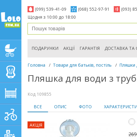
(099) 539-41-09
(068) 552-97-91
(093) 8
Щодня з 10:00 до 18:00
ПОДАРУНКИ
АКЦІЇ
ГАРАНТІЯ
ДОСТАВКА ТА 
ДИТЯЧІ КОЛЯСКИ
Головна
/
Товари для батьків, постіль
/
Пляшки 
АВТОКРІСЛА
Пляшка для води з труб
ДИТЯЧІ МЕБЛІ
Код 109855
ВСЕ
ОПИС
ФОТО
ХАРАКТЕРИСТ
ДИТЯЧИЙ СПОРТ І
ТРАНСПОРТ
АКЦІЯ
269
ДИТЯЧІ ІГРАШКИ