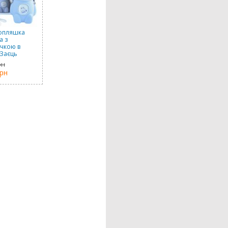
опляшка
а з
чкою в
 Заєць
етова), 480
рн
грн