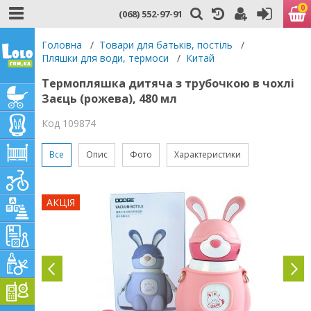
0
(068) 552-97-91
Головна
/
Товари для батьків, постіль
/
Пляшки для води, термоси
/
Китай
Термопляшка дитяча з трубочкою в чохлі
Заєць (рожева), 480 мл
Код 109874
Все
Опис
Фото
Характеристики
АКЦІЯ