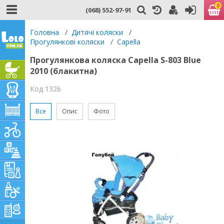
0
(068) 552-97-91
Головна
/
Дитячі коляски
/
Прогулянкові коляски
/
Capella
Прогулянкова коляска Capella S-803 Blue
2010 (блакитна)
Код 1326
Все
Опис
Фото