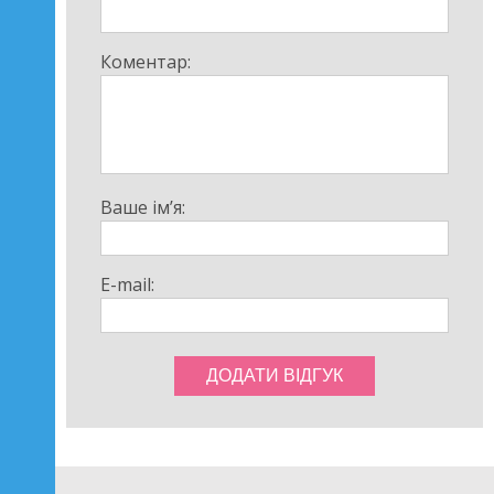
конструктором Краз Ураган від iBlock (PL-921-388).
Допоможіть йому розкрити свій творчий потенціал та
відчути себе справжнім будівельником та героєм
Коментар:
військових місій. Цей набір стане чудовим подарунком
і дозволить створити яскраві та захоплюючі ігрові
моменти!
Ваше ім’я:
E-mail: