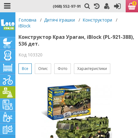
0
(068) 552-97-91
Головна
/
Дитячі іграшки
/
Конструктори
/
iBlock
Конструктор Краз Ураган, iBlock (PL-921-388),
536 дет.
Код 103320
Все
Опис
Фото
Характеристики