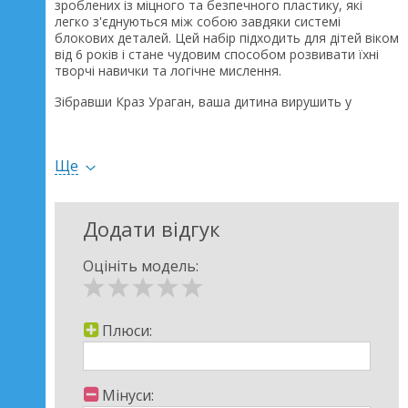
зроблених із міцного та безпечного пластику, які
легко з'єднуються між собою завдяки системі
блокових деталей. Цей набір підходить для дітей віком
від 6 років і стане чудовим способом розвивати їхні
творчі навички та логічне мислення.
Зібравши Краз Ураган, ваша дитина вирушить у
захоплюючі військові місії та пригоди. Цей потужний
військовий транспорт має все необхідне для
виконання складних завдань: міцну конструкцію, великі
Ще
колеса для проходження будь-якої місцевості та
унікальний дизайн, який дозволить відчути себе
справжнім героєм.
Додати відгук
Конструктор Краз Ураган розвиває у дітей дрібну
моторику, просторове мислення та логічне мислення.
Він стимулює їх уяву та креативне мислення,
Оцініть модель:
дозволяючи створювати унікальні моделі та
експериментувати з деталями.
Ми гарантуємо високу якість та безпеку кожної деталі
Плюси:
конструктора. Всі матеріали проходять суворий
контроль якості та не містять шкідливих речовин, що
робить гру з конструктором безпечною та приємною.
Мінуси:
Подаруйте вашій дитині незабутні враження з