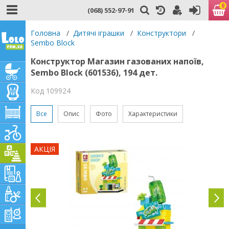
0
(068) 552-97-91
Головна
/
Дитячі іграшки
/
Конструктори
/
Sembo Block
Конструктор Магазин газованих напоїв,
Sembo Block (601536), 194 дет.
Код 109924
Все
Опис
Фото
Характеристики
АКЦІЯ
ЕО