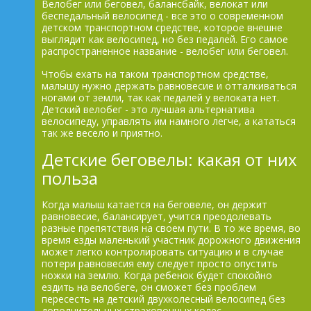
Велобег или беговел, балансбайк, велокат или
беспедальный велосипед - все это о современном
детском транспортном средстве, которое внешне
выглядит как велосипед, но без педалей. Его самое
распространенное название - велобег или беговел.
Чтобы ехать на таком транспортном средстве,
малышу нужно держать равновесие и отталкиваться
ногами от земли, так как педалей у велоката нет.
Детский велобег - это лучшая альтернатива
велосипеду, управлять им намного легче, а кататься
так же весело и приятно.
Детские беговелы: какая от них
польза
Когда малыш катается на беговеле, он держит
равновесие, балансирует, учится преодолевать
разные препятствия на своем пути. В то же время, во
время езды маленький участник дорожного движения
может легко контролировать ситуацию и в случае
потери равновесия ему следует просто опустить
ножки на землю. Когда ребенок будет спокойно
ездить на велобеге, он сможет без проблем
пересесть на детский двухколесный велосипед без
дополнительных страховочных колес.