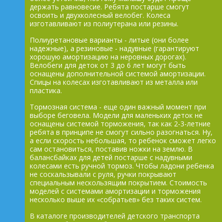
держать равновесие. Ребята постарше смогут
освоить и двухколесный велобег. Колеса
изготавливают из полиутерана или резины.
Полиуретановые варианты - литые (они более
надежные), а резиновые - надувные (гарантируют
хорошую амортизацию на неровных дорогах).
Велобеги для деток от 3 до 6 лет могут быть
оснащены дополнительной системой амортизации.
Спицы на колесах изготавливают из металла или
пластика.
Тормозная система - еще один важный момент при
выборе беговела. Модели для маленьких деток не
оснащены системой торможения, так как 2-3-летние
ребята в принципе не смогут сильно разогнаться. Ну,
а если скорость небольшая, то ребенок сможет легко
сам остановиться, поставив ножки на землю. В
балансбайках для детей постарше с надувными
колесами есть ручной тормоз. Чтобы ладони ребенка
не соскальзывали с руля, ручки покрывают
специальным нескользящим покрытием. Стоимость
моделей с системами амортизации и торможения
несколько выше их «собратьев» без таких систем.
В каталоге производителей детского транспорта