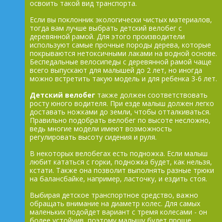
освоить такой вид транспорта.
Если вы поклонник экологически чистых материалов,
тогда вам лучше выбрать детский велобег с
деревянной рамой. Для этого производители
используют самые прочные породы дерева, которые
покрываются нетоксичными лаками на водной основе.
Беспедальные велосипеды с деревянной рамой чаще
всего выпускают для малышей до 2 лет, но иногда
можно встретить такую модель и для ребенка 3-6 лет.
Детский велобег
также должен соответствовать
росту юного водителя. При езде малыш должен легко
доставать ножками до земли, чтобы отталкиваться.
Правильно подобрать велобег по высоте несложно,
ведь многие модели имеют возможность
регулировать высоту сидения и руля.
В некоторых велобегах есть подножка. Если малыш
любит кататься с горки, подножка будет, как нельзя,
кстати. Также она позволит выполнять разные трюки
на балансбайке, например, ласточку, и ездить стоя.
Выбирая детское транспортное средство, важно
обращать внимание на диаметр колес. Для самых
маленьких подойдет вариант с тремя колесами - он
более устойчив, поэтому малышу будет проще