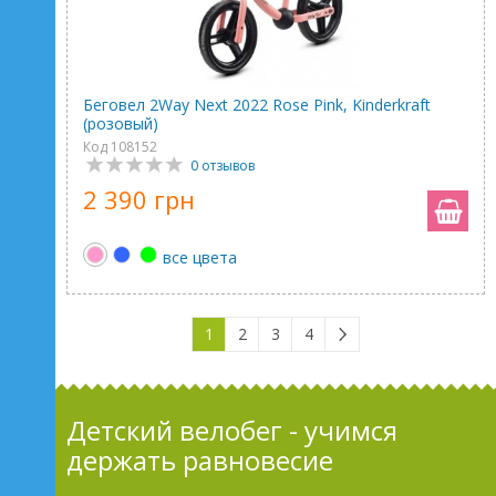
Беговел 2Way Next 2022 Rose Pink, Kinderkraft
(розовый)
Код 108152
0 отзывов
2 390 грн
все цвета
1
2
3
4
Детский велобег - учимся
держать равновесие