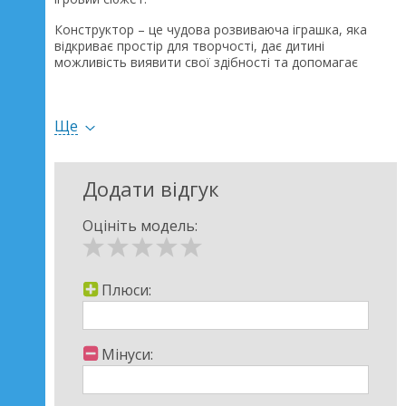
Конструктор – це чудова розвиваюча іграшка, яка
відкриває простір для творчості, дає дитині
можливість виявити свої здібності та допомагає
розвивати їх. Конструктори можуть покращувати
логіку та уяву, фантазію та мислення.
Ще
Додати відгук
Оцініть модель:
Плюси:
Мінуси: