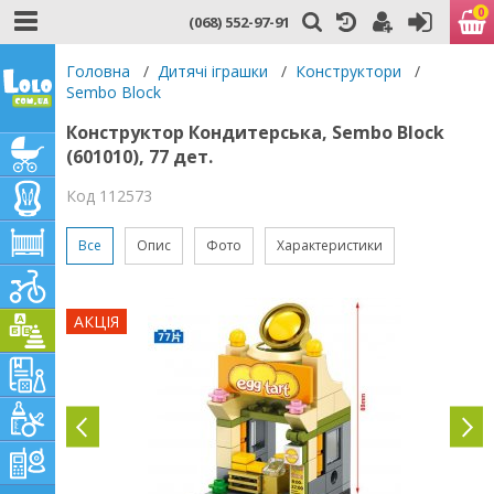
0
(068) 552-97-91
Головна
/
Дитячі іграшки
/
Конструктори
/
Sembo Block
Конструктор Кондитерська, Sembo Block
(601010), 77 дет.
Код 112573
Все
Опис
Фото
Характеристики
АКЦІЯ
ЕО