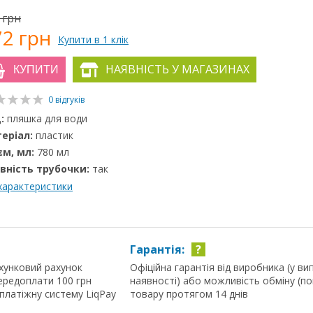
 грн
72 грн
Купити в 1 клік
НАЯВНІСТЬ У МАГАЗИНАХ
КУПИТИ
0 відгуків
:
пляшка для води
еріал:
пластик
єм, мл:
780 мл
вність трубочки:
так
 характеристики
Гарантія:
?
хунковий рахунок
Офіційна гарантія від виробника (у ви
ередоплати 100 грн
наявності) або можливість обміну (п
 платіжну систему LiqPay
товару протягом 14 днів