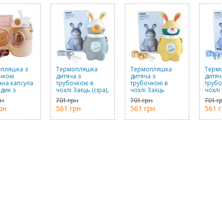
пляшка з
Термопляшка
Термопляшка
Терм
чкою
дитяча з
дитяча з
дитяч
чна капсула
трубочкою в
трубочкою в
трубо
дик з
чохлі Заєць (сіра),
чохлі Заєць
чохлі
йками
480 мл
(жовта), 480 мл
(фіол
рн
701 грн
701 грн
701 г
чнева), 700
мл
рн
561 грн
561 грн
561 