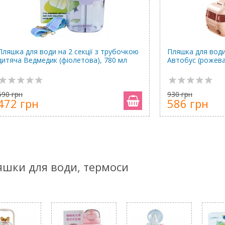
Пляшка для води на 2 секції з трубочкою
Пляшка для води
дитяча Ведмедик (фіолетова), 780 мл
Автобус (рожева
590 грн
930 грн
472 грн
586 грн
ляшки для води, термоси