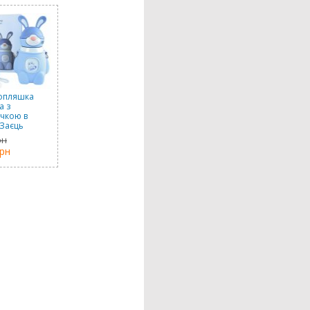
опляшка
а з
чкою в
 Заєць
етова), 480
рн
грн