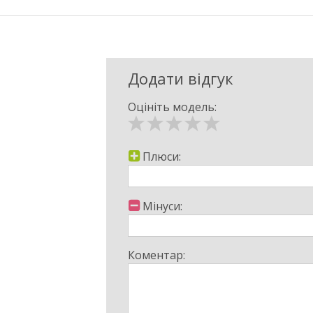
Додати відгук
Оцініть модель:
Плюси:
Мінуси:
Коментар: