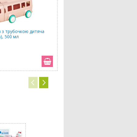
 з трубочкою дитяча
Пляшка для води з трубочкою д
), 500 мл
Ведмедик (коричнева), 1300 мл
396 грн
317 грн