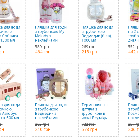
а для води
Пляшка для води
Пляшка для води
Пляшк
бочкою
з трубочкою My
з трубочкою
на 2 с
а Собачка
Melody з
Ведмедик (біла),
труб
, 1300 мл
наклейками
1000 мл
дитяч
(рожева), 600 мл
(роже
рн
580 грн
269 грн
552 г
рн
464 грн
215 грн
442 
а для води
Пляшка для води
Термопляшка
Пляшк
бочкою
з трубочкою
дитяча з
з тру
а Автобус
Ведмедик з
трубочкою в
Космо
а), 500 мл
наклейками
чохлі Ведмідь
накл
(коричнева), 1000
(рожева), 450 мл
(синя 
рн
263 грн
722 грн
257 г
мл
1200 
рн
210 грн
578 грн
206 