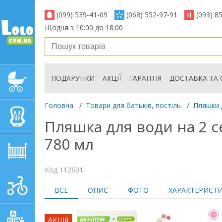
(099) 539-41-09
(068) 552-97-91
(093) 8
Щодня з 10:00 до 18:00
ПОДАРУНКИ
АКЦІЇ
ГАРАНТІЯ
ДОСТАВКА ТА 
ДИТЯЧІ КОЛЯСКИ
Головна
/
Товари для батьків, постіль
/
Пляшки 
АВТОКРІСЛА
Пляшка для води на 2 с
780 мл
ДИТЯЧІ МЕБЛІ
Код 112601
ДИТЯЧИЙ СПОРТ І
ВСЕ
ОПИС
ФОТО
ХАРАКТЕРИСТ
ТРАНСПОРТ
АКЦІЯ
ДИТЯЧІ ІГРАШКИ