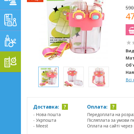
590
4
НАВЧАЛЬНО-
РОЗВИВАЮЧІ ТОВАРИ
ГІГІЄНА, ДОГЛЯД І
ГОДУВАННЯ
Вид
Мат
ТОВАРИ ДЛЯ БАТЬКІВ,
ПОСТІЛЬ
Об'
Ная
Всі
Доставка:
?
Оплата:
?
- Нова пошта
Передоплата на розра
- Укрпошта
Післяплата за умови п
- Meest
Оплата на сайті через