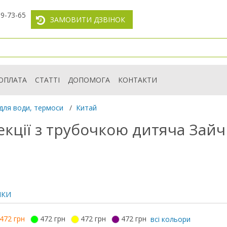
59-73-65
ЗАМОВИТИ ДЗВІНОК
ОПЛАТА
СТАТТІ
ДОПОМОГА
КОНТАКТИ
для води, термоси
/
Китай
екції з трубочкою дитяча Зайч
ИКИ
472 грн
472 грн
472 грн
472 грн
всі кольори