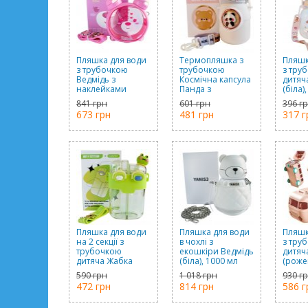
Пляшка для води
Термопляшка з
Пляшк
з трубочкою
трубочкою
з тру
Ведмідь з
Космічна капсула
дитяч
наклейками
Панда з
(біла)
(рожева), 750 мл
наклейками
841 грн
601 грн
396 г
(біла), 700 мл
673 грн
481 грн
317 г
Пляшка для води
Пляшка для води
Пляшк
на 2 секції з
в чохлі з
з тру
трубочкою
екошкіри Ведмідь
дитяч
дитяча Жабка
(біла), 1000 мл
(рожев
(зелена), 780 мл
590 грн
1 018 грн
930 г
472 грн
814 грн
586 г