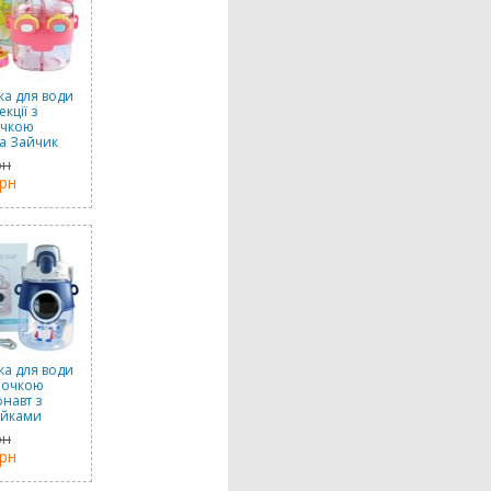
а для води
екції з
очкою
а Зайчик
ва), 530 мл
рн
грн
а для води
бочкою
навт з
ейками
з білим),
рн
мл
грн