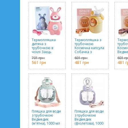
Термопляшка
Термопляшка з
Термо
дитяча з
трубочкою
трубо
трубочкою в
Космічна капсула
Космі
чохлі Заєць
Собачка з
Ведме
(рожева), 480 мл
наклейками
накле
701 грн
601 грн
601 г
(жовта), 700 мл
(кори
561 грн
481 грн
481 г
мл
Пляшка для води
Пляшка для води
з трубочкою
з трубочкою
Ведмедик
Ведмедик
(м'ятна), 1000 мл
(фіолетова), 1000
мл