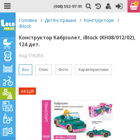
0
(068) 552-97-91
Головна
/
Дитячі іграшки
/
Конструктори
/
iBlock
Конструктор Кабріолет, iBlock (KH08/012/02),
124 дет.
Код 116255
Все
Опис
Фото
Характеристики
АКЦІЯ