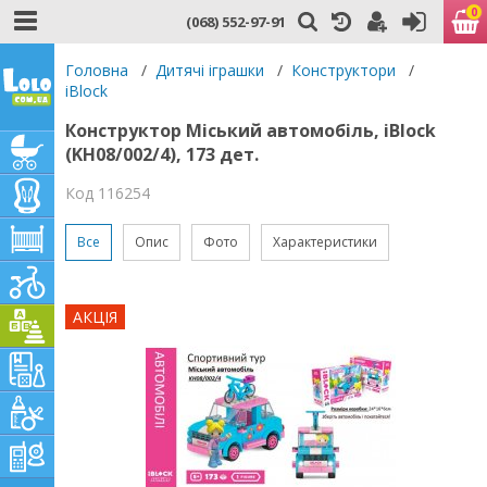
0
(068) 552-97-91
Головна
/
Дитячі іграшки
/
Конструктори
/
iBlock
Конструктор Міський автомобіль, iBlock
(KH08/002/4), 173 дет.
Код 116254
Все
Опис
Фото
Характеристики
АКЦІЯ