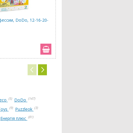
фессии, DoDo, 12-16-20-
Пазлы 3 в 1 Транспорт, DoDo, 2-
133 грн
(5)
(147)
jeco
DoDo
(9)
(3)
Toys
Puzzleok
(81)
Енергія плюс