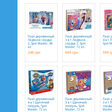
Пазл деревянный
Пазл деревянный
Пазл 
Ледяное сердце
3 в 1 Ледяное
4 в 1
2, Spin Master, 48
сердце 2, Spin
Spin M
эл.
Master, 72 эл.
249 грн
669 грн
599 г
Пазл деревянный
Пазл деревянный
Пазл 
4 в 1 Щенячий
3 в 1 Щенячий
3 в 1
патруль, Spin
патруль, Spin
сердце
Master, 72 эл.
Master, 72 эл.
Master