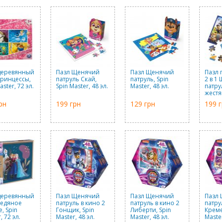
деревянный
Пазл Щенячий
Пазл Щенячий
Пазл 
 Принцессы,
патруль Скай,
патруль, Spin
2 в 1
aster, 72 эл.
Spin Master, 48 эл.
Master, 48 эл.
патру
жест
короб
рн
199 грн
129 грн
199 
Master
деревянный
Пазл Щенячий
Пазл Щенячий
Пазл
 Ледяное
патруль в кино 2
патруль в кино 2
патру
, Spin
Гонщик, Spin
Либерти, Spin
Креме
, 72 эл.
Master, 48 эл.
Master, 48 эл.
Master