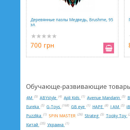
Деревянные пазлы Медведь, Brushme, 95
эл.
700 грн
Обучающе-развивающие товары
(5)
(4)
(1)
(5)
4М
ABYstyle
Apli Kids
Avenue Mandarin
B
(5)
(168)
(1)
(8)
(5)
Eureka
G-Toys
GB eye
HAPE
I AM
i
(1)
(26)
(5)
(
Puzzlika
SPIN MASTER
Strateg
Tooky Toy
(35)
(1)
Китай
Украина