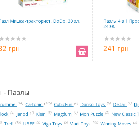
Пазл Мишка-тракторист, DoDo, 30 эл.
Пазлы 4 в 1 Про
24 эл.
82 грн
241 грн
 - Пазлы
(14)
(125)
(8)
(6)
(1)
rushme
Cartonic
CubicFun
Danko Toys
De.tail
D
(4)
(1)
(3)
(1)
(2)
Block
Janod
Klein
Magdum
Mon Puzzle
New Classic 
2)
(19)
(2)
(5)
(43)
(5)
Trefl
UBEE
Viga Toys
Vladi Toys
Winning Moves