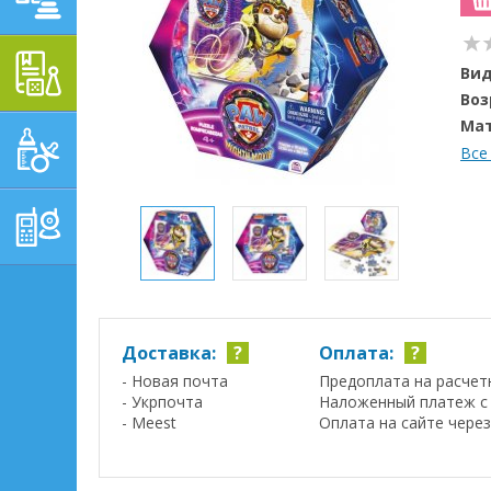
ОБУЧАЮЩЕ-
Вид
РАЗВИВАЮЩИЕ ТОВАРЫ
Воз
Мат
ГИГИЕНА, УХОД И
Все
КОРМЛЕНИЕ
ТОВАРЫ ДЛЯ
РОДИТЕЛЕЙ,
ПОСТЕЛЬНЫЕ
ПРИНАДЛЕЖНОСТИ
Доставка:
?
Оплата:
?
- Новая почта
Предоплата на расчет
- Укрпочта
Наложенный платеж с 
- Meest
Оплата на сайте чере