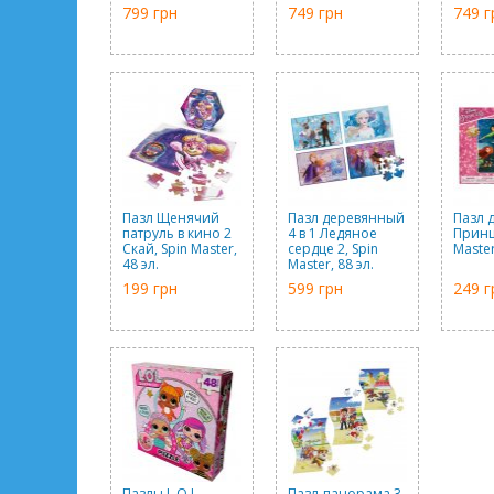
799 грн
749 грн
749 г
Пазл Щенячий
Пазл деревянный
Пазл 
патруль в кино 2
4 в 1 Ледяное
Принц
Скай, Spin Master,
сердце 2, Spin
Master
48 эл.
Master, 88 эл.
199 грн
599 грн
249 г
Пазлы L.O.L.
Пазл-панорама 3