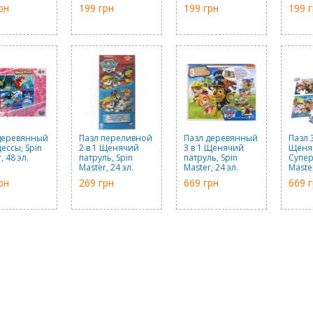
рн
199 грн
199 грн
199 
деревянный
Пазл переливной
Пазл деревянный
Пазл 3
ессы, Spin
2 в 1 Щенячий
3 в 1 Щенячий
Щеня
, 48 эл.
патруль, Spin
патруль, Spin
Супер
Master, 24 эл.
Master, 24 эл.
Maste
рн
269 грн
669 грн
669 