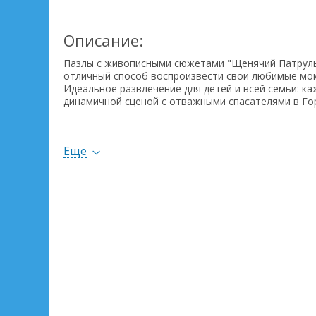
Описание:
Пазлы с живописными сюжетами "Щенячий Патруль 
отличный способ воспроизвести свои любимые мо
Идеальное развлечение для детей и всей семьи: ка
динамичной сценой с отважными спасателями в Го
По мере сложения головоломки с каждым шагом г
оживают!
Еще