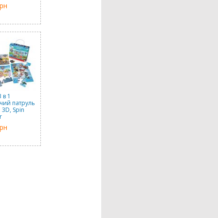
грн
 в 1
чий патруль
 3D, Spin
r
грн