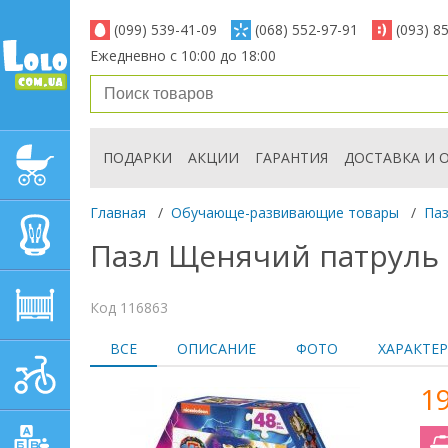
(099) 539-41-09
(068) 552-97-91
(093) 8
Ежедневно с 10:00 до 18:00
ПОДАРКИ
АКЦИИ
ГАРАНТИЯ
ДОСТАВКА И 
ДЕТСКИЕ КОЛЯСКИ
Главная
/
Обучающе-развивающие товары
/
Па
АВТОКРЕСЛА
Пазл Щенячий патруль в 
ДЕТСКАЯ МЕБЕЛЬ
Код 116863
ВСЕ
ОПИСАНИЕ
ФОТО
ХАРАКТЕ
ДЕТСКИЙ СПОРТ И
ТРАНСПОРТ
1
ДЕТСКИЕ ИГРУШКИ